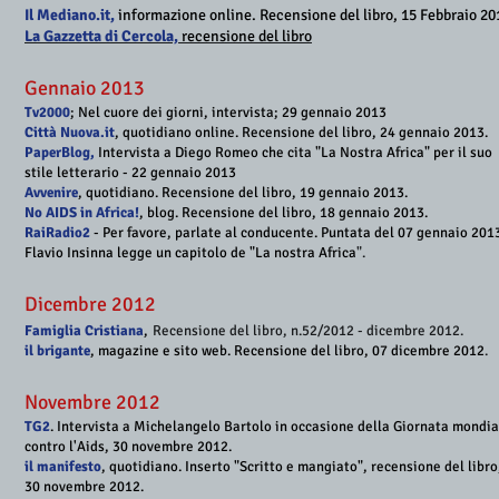
Il Mediano.it
,
informazione online. Recensione del libro, 15 Febbraio 20
La Gazzetta di Cercola,
recensione del libro
Gennaio 2013
Tv2000
; Nel cuore dei giorni, intervista; 29 gennaio 2013 ​
Città Nuova.it
, quotidiano online. Recensione del libro, 24 gennaio 2013
.
PaperBlog,
Intervista a Diego Romeo che cita "La Nostra Africa" per il suo
stile letterario - 22 gennaio 201
3
Avvenire
, quotidiano. Recensione del libro, 19 gennaio 2013.
No
AIDS in Africa
!
, blog. Recensione del libro, 18 gennaio 2013.
RaiRadio2
- Per favore, parlate al conducente. Puntata del 07 gennaio 201
Flavio Insinna legge un capitolo de "La nostra Africa
".
Dicembre 2012
Famiglia Cristiana
,
Recensione del libro, n.52/2012 - dicembre 2012.
il brigante
, magazine e sito web.​ Recensione del libro, 07 dicembre 2012
.
Novembre 2012
TG2
. Intervista a Michelangelo Bartolo in occasione della Giornata mondia
contro l'Aids, 30 novembre 2012
.​
il manifesto
, quotidiano. Inserto "Scritto e mangiato", recensione del libro
30 novembre 2012
.