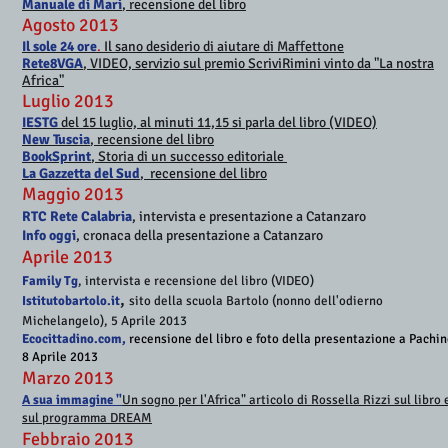
Manuale di Mari
, recensione del libro
Agosto 2013
Il sole 24 ore
.
Il sano desiderio di aiutare di Maffettone
Rete8VGA
, VIDEO, servizio sul premio ScriviRimini vinto da "La nostra
Africa"
​Luglio 2013
IESTG
del 15 luglio, al minuti 11,15 si parla del libro (VIDEO)
New Tuscia
, recensione del libro
BookSprint
, Storia di un successo editoriale
La Gazzetta del Sud
, recensione del libro
Maggio 2013
RTC Rete Calabria
, intervista e presentazione a Catanzaro
Info oggi
, cronaca della presentazione a Catanzaro
Aprile 2013
Family Tg
, intervista e recensione del libro (VIDEO)
,
Istitutobartolo.it
sito della scuola Bartolo (nonno dell'odierno
Michelangelo), 5 Aprile 2013
Ecocittadino.com ,
recensione del libro e foto della presentazione a Pachin
8 Aprile 2013
Marzo 2013
A sua immagine "
Un sogno per l'Africa" articolo di Rossella Rizzi sul libro 
sul programma DREAM
Febbraio 2013