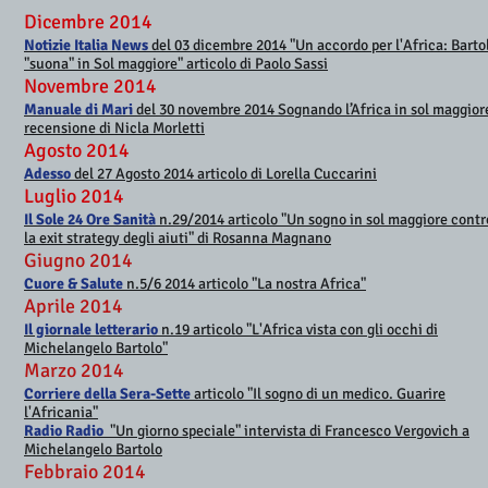
Dicembre 2014
Notizie Italia News
del 03 dicembre 2014 "Un accordo per l'Africa: Barto
"suona" in Sol maggiore" articolo di Paolo Sassi
Novembre 2014
Manuale di Mari
del 30 novembre 2014 Sognando l’Africa in sol maggior
recensione di Nicla Morletti
Agosto 2014
Adesso
del 27 Agosto 2014 articolo di Lorella Cuccarini
Luglio 2014
Il Sole 24 Ore Sanità
n.29/2014 articolo "Un sogno in sol maggiore contr
la exit strategy degli aiuti" di Rosanna Magnano
Giugno 2014
Cuore & Salute
n.5/6 2014
articolo "La nostra Africa"
Aprile 2014
Il giornale letterario
n.19 articolo "L'Africa vista con gli occhi di
Michelangelo Bartolo"
Marzo 2014
Corriere della Sera-Sette
articolo "Il sogno di un medico. Guarire
l'Africania"
Radio Radio
"Un giorno speciale" intervista di Francesco Vergovich a
Michelangelo Bartolo
Febbraio 2014