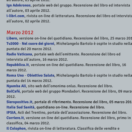
all'autore, 03 aprile 2012.
Ign Adnkronos
, portale web del gruppo . Recensione del libro ed intervista
all'autore, 03 aprile 2012.
i-libri.com
, rivista on-line di letteratura. Recensione del libro ed intervist
all'autore, 02 aprile 2012.
Marzo 2012
Libero
, versione on-line del quotidiano. Recensione del libro, 25 marzo 20
Tv2000
-
Nel cuore dei giorni
, Michelangelo Bartolo è ospite in studio nell
puntata del 20 marzo 2012.
Radio Vaticana
, portale web dell'emittente. Recensione del libro ed
intervista all'autore, 16 marzo 2012.
Repubblica.it
, versione on-line del quotidiano. Recensione del libro, 16
marzo 2012.
Roma Uno
-
Obiettivo Salute
,
Michelangelo Bartolo è ospite in studio nell
puntata del 14 marzo 2012.
Nyumba Ali
, sito web dell'omonima onlus. Recensione del libro.
BolCafé
, portale web del gruppo Mondadori. Recensione del libro, 09 marz
2012.
Sieropositivo.it
, portale di riferimento. Recensione del libro, 05 marzo 201
Italia Sud Sanità
, quotidiano on-line. Recensione del libro.
IPSIA
, Acli del Trentino, portale dell'associazione. Recensione del libro.
Corriere.it
, versione on-line del quotidiano. Recensione del libro, primo in
classifica, 04 marzo 2012.
Il Colophon
, rivista on-line di letteratura. Classifica delle vendite e