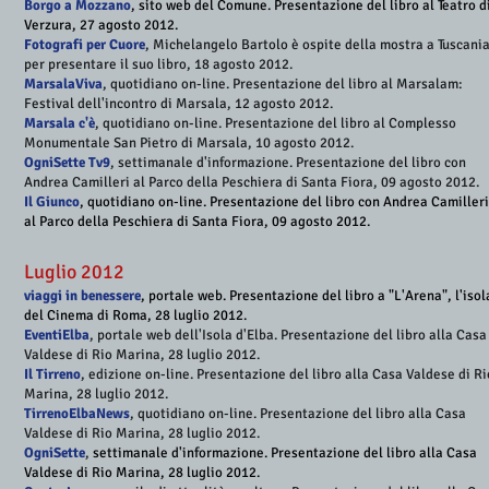
Borgo a Mozzano
, sito web del Comune. Presentazione del libro al Teatro d
Verzura, 27 agosto 2012.
Fotografi per Cuore
, Michelangelo Bartolo è ospite della mostra a Tuscania
per presentare il suo libro, 18 agosto 2012.
MarsalaViva
, quotidiano on-line. Presentazione del libro al Marsalam:
Festival dell'incontro di Marsala, 12 agosto 2012.
Marsala c'è
, quotidiano on-line. Presentazione del libro al Complesso
Monumentale San Pietro di Marsala, 10 agosto 2012.
OgniSette Tv9
, settimanale d'informazione. Presentazione del libro con
Andrea Camilleri al Parco della Peschiera di Santa Fiora, 09 agosto 2012.​
Il Giunco
, quotidiano on-line. Presentazione del libro con Andrea Camilleri
al Parco della Peschiera di Santa Fiora, 09 agosto 2012.
Luglio 2012
viaggi in benessere
, portale web. Presentazione del libro a "L'Arena", l'isol
del Cinema di Roma, 28 luglio 2012
.
EventiElba
, portale web dell'Isola d'Elba. Presentazione del libro alla Casa
Valdese di Rio Marina, 28 luglio 2012.
Il Tirreno
, edizione on-line. Presentazione del libro alla Casa Valdese di Ri
Marina, 28 luglio 2012.
TirrenoElbaNews
, quotidiano on-line. Presentazione del libro alla Casa
Valdese di Rio Marina, 28 luglio 2012.
OgniSette
,
settimanale d'informazione. Presentazione del libro alla Casa
Valdese di Rio Marina, 28 luglio 2012
.