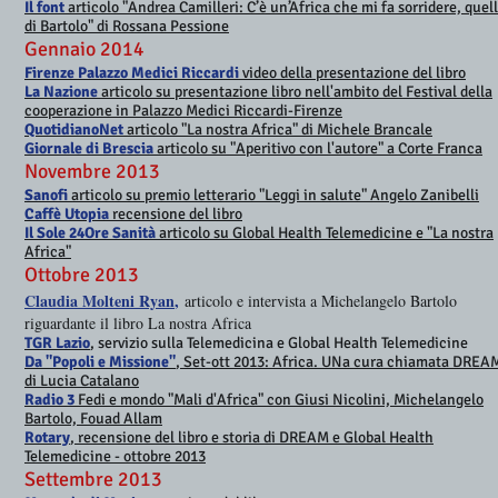
Il font
articolo "Andrea Camilleri: C’è un’Africa che mi fa sorridere, quel
di Bartolo" di Rossana Pessione
Gennaio 2014
Firenze Palazzo Medici Riccardi
video della presentazione del libro
La Nazione
articolo su presentazione libro nell'ambito del Festival della
cooperazione in Palazzo Medici Riccardi
-Firenze
QuotidianoNet
articolo "La nostra Africa" di Michele Brancale
Giornale di Brescia
articolo su "Aperitivo con l'autore" a Corte Franca
Novembre 2013
Sanofi
articolo su premio letterario "Leggi in salute" Angelo Zanibelli
Caffè Utopia
recensione del libro
Il Sole 24Ore Sanità
articolo su Global Health Telemedicine e "La nostra
Africa"
Ottobre 2013
Claudia Molteni Ryan
,
articolo e intervista a Michelangelo Bartolo
riguardante il libro La nostra Africa
TGR Lazio
, servizio sulla Telemedicina e Global Health Telemedicine
Da "Popoli e Missione"
, Set-ott 2013: Africa. UNa cura chiamata DREA
di Lucia Catalano
Radio 3
Fedi e mondo "Mali d'Africa" con Giusi Nicolini, Michelangelo
Bartolo, Fouad Allam
Rotary
, recensione del libro e storia di DREAM e Global Health
Telemedicine - ottobre 2013
Settembre 2013