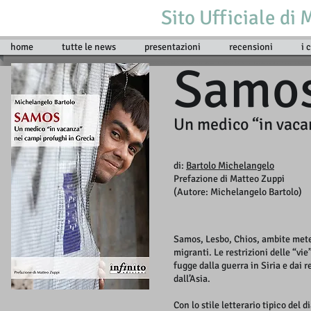
Sito Ufficiale di
home
tutte le news
presentazioni
recensioni
i 
Samo
Un medico “in vaca
di:
Bartolo Michelangelo
Prefazione di Matteo Zuppi
(Autore: Michelangelo Bartolo)
Samos, Lesbo, Chios, ambite mete 
migranti. Le restrizioni delle “v
fugge dalla guerra in Siria e dai 
dall’Asia.
Con lo stile letterario tipico del 