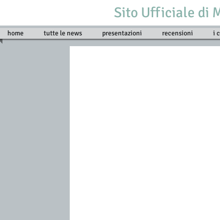
Sito Ufficiale di
Joao, l'autista in mozambico
home
tutte le news
presentazioni
recensioni
i 
cap. 1....