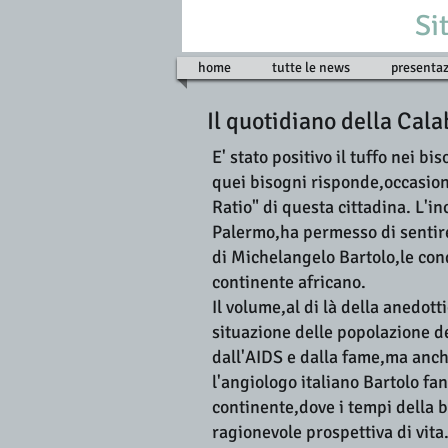
Si
home
tutte le news
presentaz
Il quotidiano della Cala
E' stato positivo il tuffo nei bi
quei bisogni risponde,occasion
Ratio" di questa cittadina. L'i
Palermo,ha permesso di sentire 
di Michelangelo Bartolo,le cond
continente africano.
Il volume,al di là della anedot
situazione delle popolazione d
dall'AIDS e dalla fame,ma anche
l'angiologo italiano Bartolo f
continente,dove i tempi della 
ragionevole prospettiva di vita