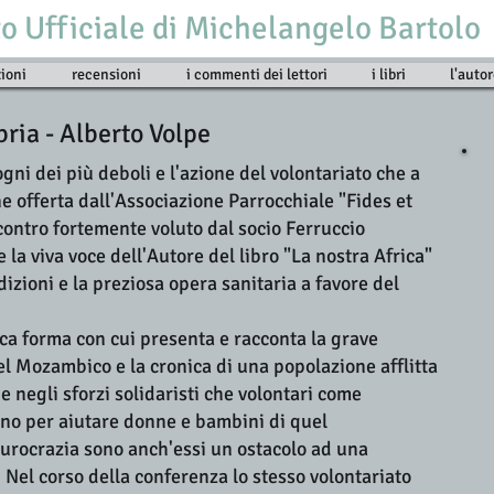
to Ufficiale di Michelangelo Bartolo
ioni
recensioni
i commenti dei lettori
i libri
l'auto
bria - Alberto Volpe
sogni dei più deboli e l'azione del volontariato che a
e offerta dall'Associazione Parrocchiale "Fides et
ncontro fortemente voluto dal socio Ferruccio
la viva voce dell'Autore del libro "La nostra Africa"
izioni e la preziosa opera sanitaria a favore del
tica forma con cui presenta e racconta la grave
el Mozambico e la cronica di una popolazione afflitta
 negli sforzi solidaristi che volontari come
anno per aiutare donne e bambini di quel
burocrazia sono anch'essi un ostacolo ad una
. Nel corso della conferenza lo stesso volontariato