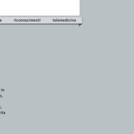
re
riconoscimenti
telemedicina
 in
o,
e,
cita