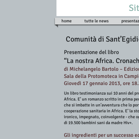
Si
home
tutte le news
presentaz
Comunità di Sant’Egi
Presentazione del libro
“La nostra Africa. Cronach
di Michelangelo Bartolo – Edizi
Sala della Protomoteca in Campi
Giovedì 17 gennaio 2013, ore 18
Un libro testimonianza sui 10 anni del p
Africa. E’ un romanzo scritto in prima p
che si imbatte in un’avventura che lo po
cooperazione sanitaria in Africa. E’ la s
ironico, impegnato, coinvolgente - che og
di 19.500 bambini sani da madre Hiv+.
Gli ingredienti per un successo ed