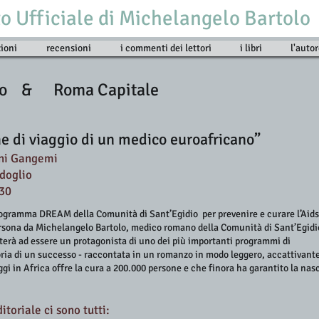
to Ufficiale di Michelangelo Bartolo
ioni
recensioni
i commenti dei lettori
i libri
l'auto
dio & Roma Capitale
e di viaggio di un medico euroafricano”​
oni Gangemi
doglio
.30
rogramma DREAM della Comunità di Sant’Egidio per prevenire e curare l’Aids
ersona da Michelangelo Bartolo, medico romano della Comunità di Sant’Egidi
rterà ad essere un protagonista di uno dei più importanti programmi di
toria di un successo - raccontata in un romanzo in modo leggero, accattivant
gi in Africa offre la cura a 200.000 persone e che finora ha garantito la nas
itoriale ci sono tutti: