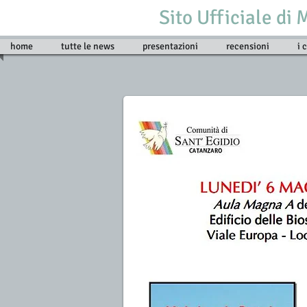
Sito Ufficiale di
home
tutte le news
presentazioni
recensioni
i 